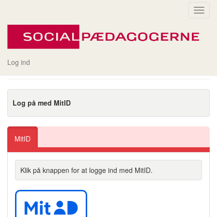
Toggl
navig
Login
Log ind
Log på med MitID
MitID
Klik på knappen for at logge ind med MitID.