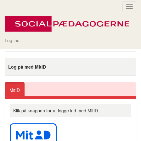
Toggl
navig
Login
Log ind
Log på med MitID
MitID
Klik på knappen for at logge ind med MitID.